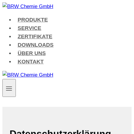
Zum
Inhalt
PRODUKTE
springen
SERVICE
ZERTIFIKATE
DOWNLOADS
ÜBER UNS
KONTAKT
Datenschutzerklärung