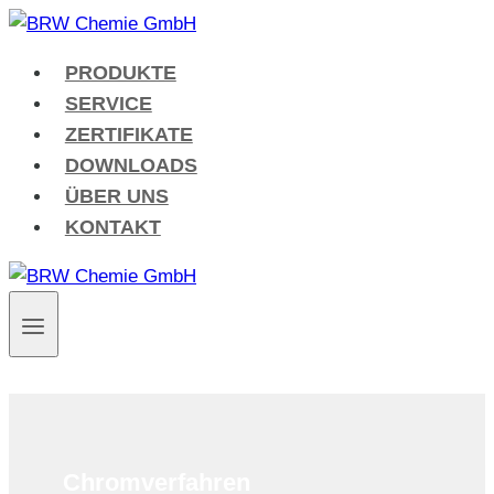
Zum
Inhalt
PRODUKTE
springen
SERVICE
ZERTIFIKATE
DOWNLOADS
ÜBER UNS
KONTAKT
Chromverfahren