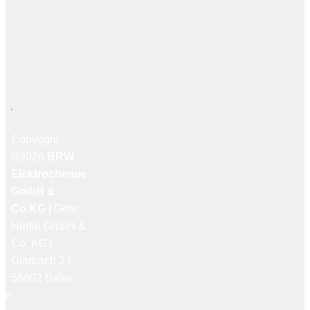
Copyright
©2026
BRW
Elektrochemie
GmbH &
Co.KG |
Gebr.
Hertin GmbH &
Co. KG |
Glärbach 2 |
58802 Balve
um