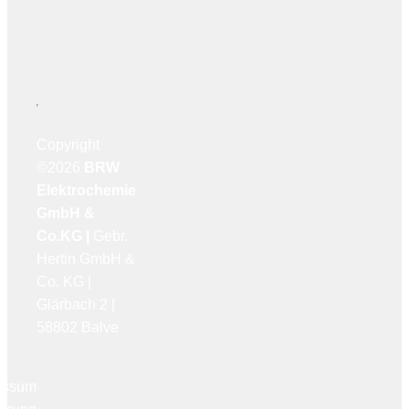
Copyright
©2026
BRW
Elektrochemie
GmbH &
Co.KG |
Gebr.
Hertin GmbH &
Co. KG |
Glärbach 2 |
58802 Balve
essum